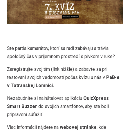
Ste partia kamarátov, ktorí sa radi zabávajú a trávia
spoločný čas v príjemnom prostredí s pivkom v ruke?
Zaregistrujte svoj tím (link nižšie) a zabavte sa pri
testovaní svojich vedomostí počas kvízu u nás v
PaB-e
v Tatranskej Lomnici.
Nezabudnite si nainštalovať aplikáciu
QuizXpress
Smart Buzzer
do svojich smartfónov, aby ste boli
pripravení súťažiť.
Viac informácií nájdete na
webovej stránke
, kde