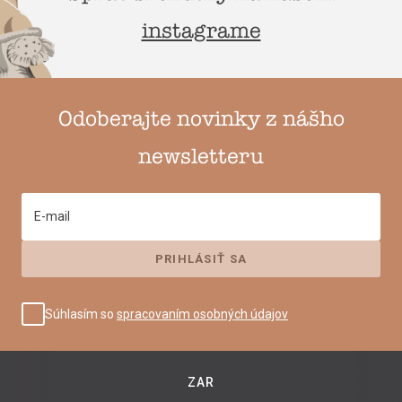
instagrame
Odoberajte novinky z nášho
newsletteru
E-mail
Súhlasím so
spracovaním osobných údajov
ZAR