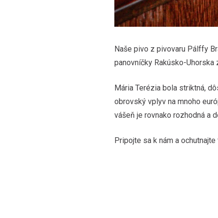
Naše pivo z pivovaru Pálffy Br
panovníčky Rakúsko-Uhorska z
Mária Terézia bola striktná, d
obrovský vplyv na mnoho európs
vášeň je rovnako rozhodná a dô
Pripojte sa k nám a ochutnajte