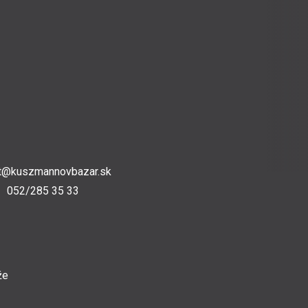
t@kuszmannovbazar.sk
052/285 35 33
že