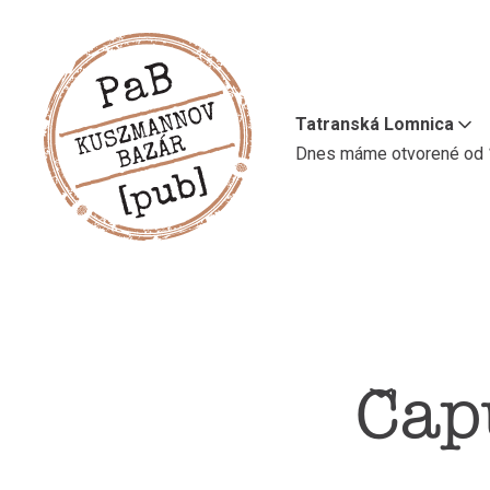
Tatranská Lomnica
Dnes máme otvorené od
Čap