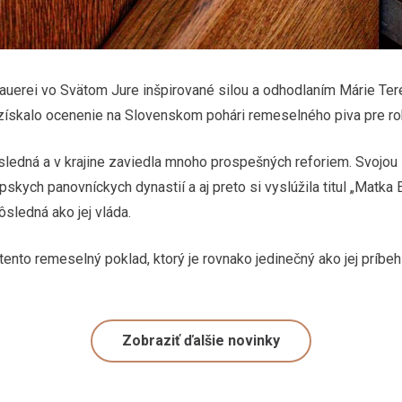
auerei vo Svätom Jure inšpirované silou a odhodlaním Márie Teré
ískalo ocenenie na Slovenskom pohári remeselného piva pre ro
ôsledná a v krajine zaviedla mnoho prospešných reforiem. Svojou
kych panovníckych dynastií a aj preto si vyslúžila titul „Matka 
sledná ako jej vláda.
 tento remeselný poklad, ktorý je rovnako jedinečný ako jej prí
Zobraziť ďalšie novinky