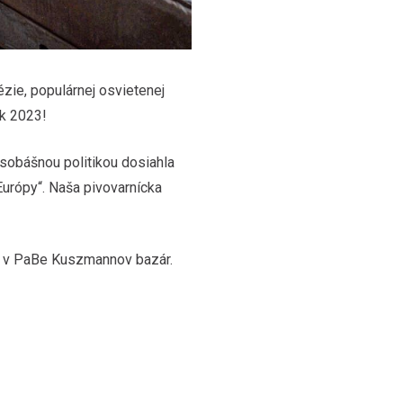
zie, populárnej osvietenej
k 2023!
 sobášnou politikou dosiahla
Európy“. Naša pivovarnícka
beh v PaBe Kuszmannov bazár.