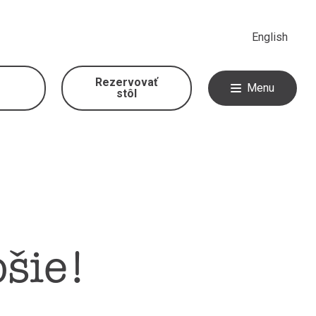
English
Rezervovať
Menu
stôl
šie!