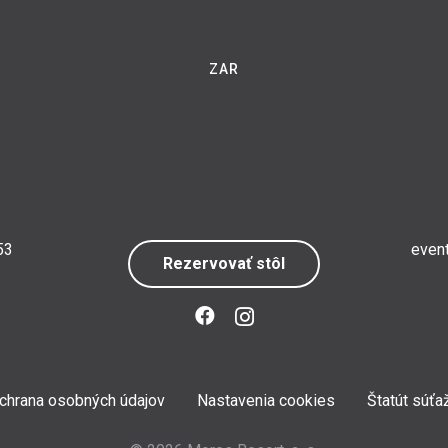
ZAR
53
even
Rezervovať stôl
chrana osobných údajov
Nastavenia cookies
Štatút súťa